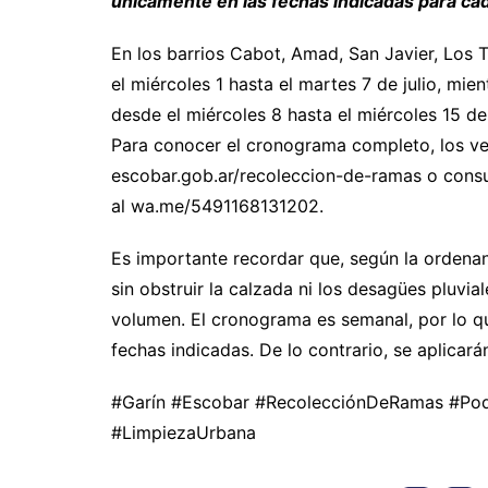
únicamente en las fechas indicadas para cad
En los barrios Cabot, Amad, San Javier, Los T
el miércoles 1 hasta el martes 7 de julio, mie
desde el miércoles 8 hasta el miércoles 15 de 
Para conocer el cronograma completo, los ve
escobar.gob.ar/recoleccion-de-ramas o consul
al wa.me/5491168131202.
Es importante recordar que, según la ordena
sin obstruir la calzada ni los desagües pluv
volumen. El cronograma es semanal, por lo qu
fechas indicadas. De lo contrario, se aplicará
#Garín #Escobar #RecolecciónDeRamas #Pod
#LimpiezaUrbana