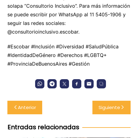
solapa “Consultorio Inclusivo”. Para más información
se puede escribir por WhatsApp al 11 5405-1906 y
seguir las redes sociales:
@consultorioinclusivo.escobar.
#Escobar #Inclusión #Diversidad #SaludPública
#IdentidadDeGénero #Derechos #LGBTQ+
#ProvinciaDeBuenosAires #Gestión
Navegación
Anterior
Siguiente
de
entradas
Entradas relacionadas