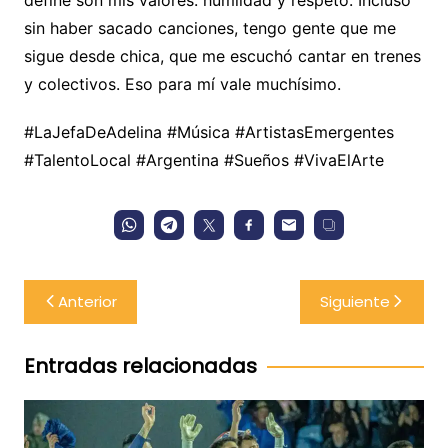
define son mis valores: humildad y respeto. Incluso
sin haber sacado canciones, tengo gente que me
sigue desde chica, que me escuchó cantar en trenes
y colectivos. Eso para mí vale muchísimo.
#LaJefaDeAdelina #Música #ArtistasEmergentes
#TalentoLocal #Argentina #Sueños #VivaElArte
Navegación
Anterior
Siguiente
de
entradas
Entradas relacionadas