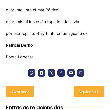
dijo: -me lloré el mar Báltico
dijo: -mis oídos están tapados de lluvia
por eso replico: -hay tanto en un aguacero-
Patricia Berho
Poeta Lobense.
Navegación
Anterior
Siguiente
de
entradas
Entradas relacionadas