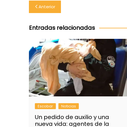
Navegación
Anterior
de
entradas
Entradas relacionadas
Escobar
Noticias
Un pedido de auxilio y una
nueva vida: agentes de la