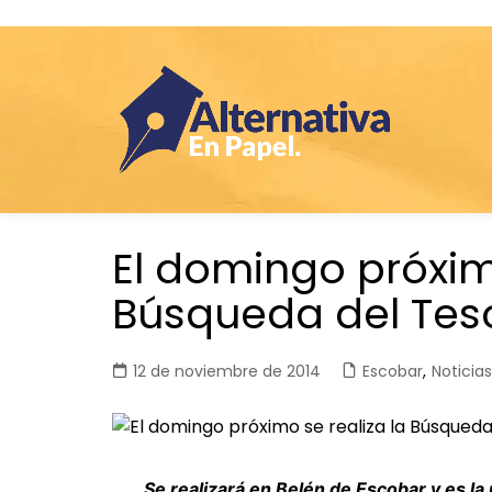
Saltar
El domingo próximo
al
contenido
Búsqueda del Tes
12 de noviembre de 2014
Escobar
,
Noticias
Se realizará en Belén de Escobar y es la