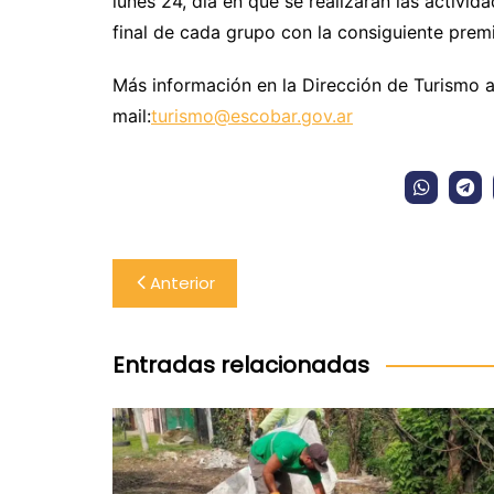
lunes 24, día en que se realizarán las activi
final de cada grupo con la consiguiente prem
Más información en la Dirección de Turismo a
mail:
turismo@escobar.gov.ar
Navegación
Anterior
de
entradas
Entradas relacionadas