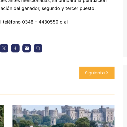
dades antes mencionadas, se brindará la puntuación
iación del ganador, segundo y tercer puesto.
l teléfono
0348 – 4430550
o al
Siguiente