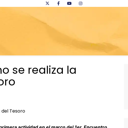
 se realiza la
oro
 primera actividad
en el marco del 1er. Encuentro