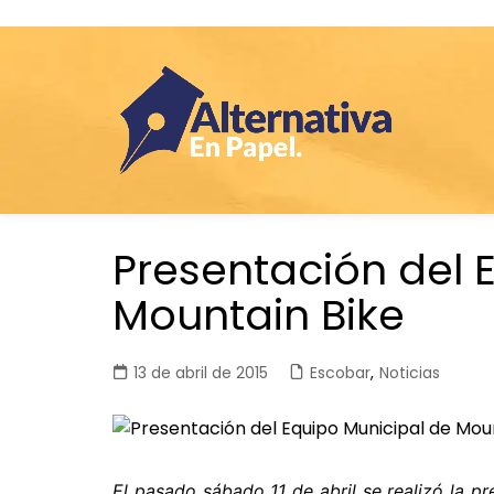
Saltar
Presentación del 
al
contenido
Mountain Bike
13 de abril de 2015
Escobar
,
Noticias
El pasado sábado 11 de abril se realizó la p