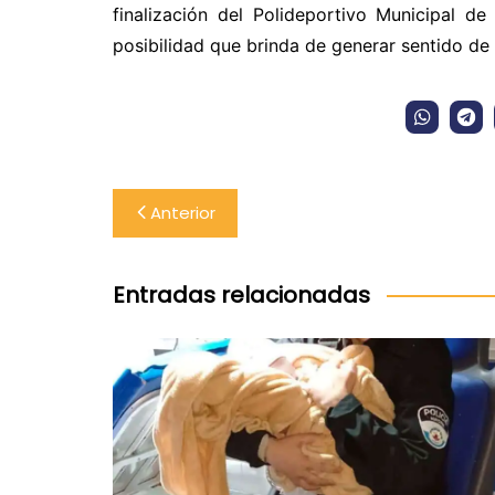
finalización del Polideportivo Municipal d
posibilidad que brinda de generar sentido de 
Navegación
Anterior
de
entradas
Entradas relacionadas