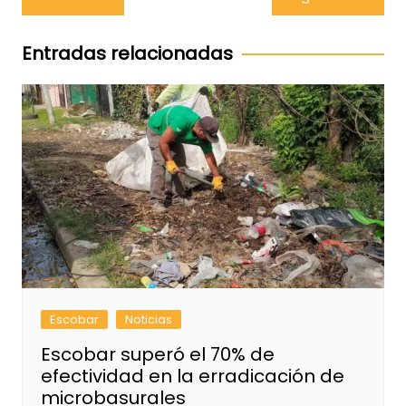
de
entradas
Entradas relacionadas
Escobar
Noticias
Escobar superó el 70% de
efectividad en la erradicación de
microbasurales