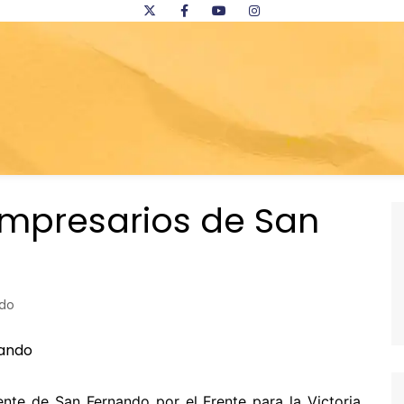
 empresarios de San
do
nte de San Fernando por el Frente para la Victoria,