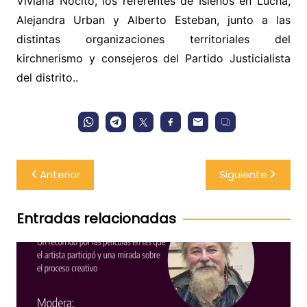
Viviana Nocito, los referentes de Isleños en Lucha,
Alejandra Urban y Alberto Esteban, junto a las
distintas organizaciones territoriales del
kirchnerismo y consejeros del Partido Justicialista
del distrito..
Navegación
Anterior
Siguiente
de
entradas
Entradas relacionadas