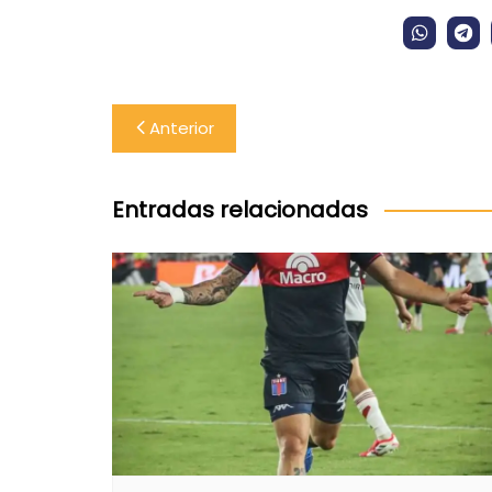
Navegación
Anterior
de
entradas
Entradas relacionadas