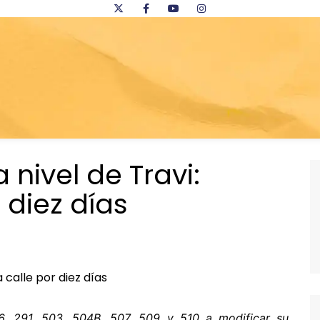
 nivel de Travi:
 diez días
76, 291, 503, 504B, 507, 509 y 510 a modificar su