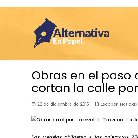
Saltar
Obras en el paso a
al
contenido
cortan la calle por
22 de diciembre de 2015
Escobar
,
Noticias
Los trabajos obligarán a los colectivos 2