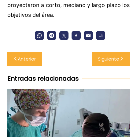
proyectaron a corto, mediano y largo plazo los
objetivos del área.
Navegación
Anterior
Siguiente
de
entradas
Entradas relacionadas