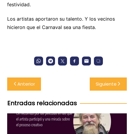
festividad.
Los artistas aportaron su talento. Y los vecinos
hicieron que el Carnaval sea una fiesta.
Navegación
Anterior
Siguiente
de
entradas
Entradas relacionadas