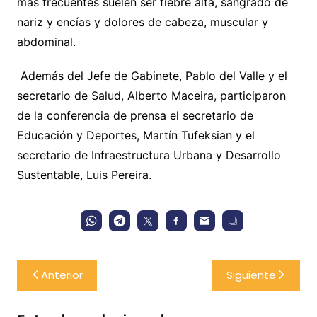
más frecuentes suelen ser fiebre alta, sangrado de
nariz y encías y dolores de cabeza, muscular y
abdominal.
Además del Jefe de Gabinete, Pablo del Valle y el
secretario de Salud, Alberto Maceira, participaron
de la conferencia de prensa el secretario de
Educación y Deportes, Martín Tufeksian y el
secretario de Infraestructura Urbana y Desarrollo
Sustentable, Luis Pereira.
Navegación
Anterior
Siguiente
de
entradas