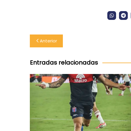
Navegación
Anterior
de
entradas
Entradas relacionadas