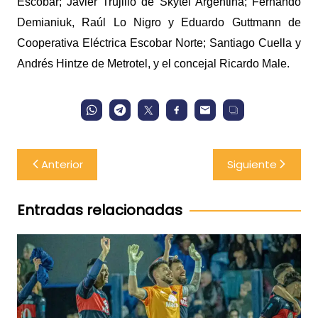
Escobar; Javier Trujillo de Skytel Argentina; Fernando
Demianiuk, Raúl Lo Nigro y Eduardo Guttmann de
Cooperativa Eléctrica Escobar Norte; Santiago Cuella y
Andrés Hintze de Metrotel, y el concejal Ricardo Male.
Navegación
Anterior
Siguiente
de
entradas
Entradas relacionadas