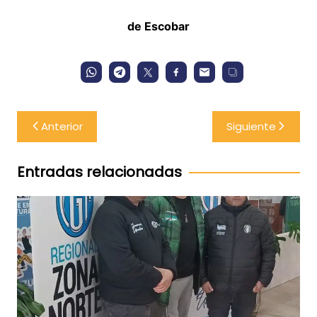
de Escobar
Navegación
Anterior
Siguiente
de
entradas
Entradas relacionadas