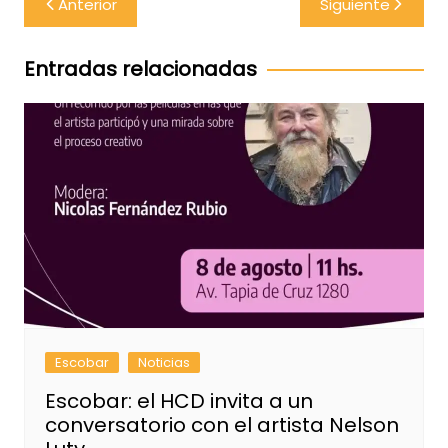
Anterior
Siguiente
de
entradas
Entradas relacionadas
Escobar
Noticias
Escobar: el HCD invita a un
conversatorio con el artista Nelson