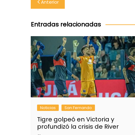
Navegación
Anterior
de
entradas
Entradas relacionadas
Noticias
San Fernando
Tigre golpeó en Victoria y
profundizó la crisis de River