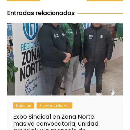
de
entradas
Entradas relacionadas
Noticias
Provincia Bs. As.
Expo Sindical en Zona Norte:
masiva convocatoria, unidad