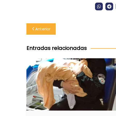
Navegación
Anterior
de
entradas
Entradas relacionadas