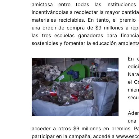
amistosa entre todas las instituciones 
incentivándolas a recolectar la mayor cantid
materiales reciclables. En tanto, el premio 
una orden de compra de $9 millones a repa
las tres escuelas ganadoras para financi
sostenibles y fomentar la educación ambient
En e
edic
Nara
el C
mien
secu
Adem
una 
acceder a otros $9 millones en premios. Pa
participar en la campaña, accedé a www.escob