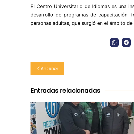
El Centro Universitario de Idiomas es una in
desarrollo de programas de capacitación, f
personas adultas, que surgió en el ámbito de
Navegación
Anterior
de
entradas
Entradas relacionadas