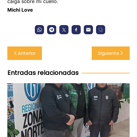
caiga sobre mi cuello.
Michi Love
Navegación
Anterior
Siguiente
de
entradas
Entradas relacionadas