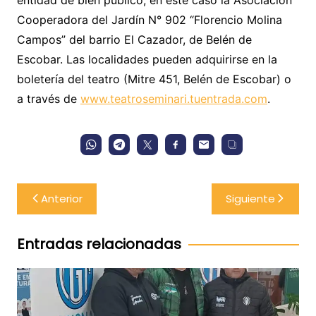
entidad de bien público, en este caso la Asociación
Cooperadora del Jardín N° 902 “Florencio Molina
Campos” del barrio El Cazador, de Belén de
Escobar. Las localidades pueden adquirirse en la
boletería del teatro (Mitre 451, Belén de Escobar) o
a través de
www.teatroseminari.tuentrada.com
.
Navegación
Anterior
Siguiente
de
entradas
Entradas relacionadas