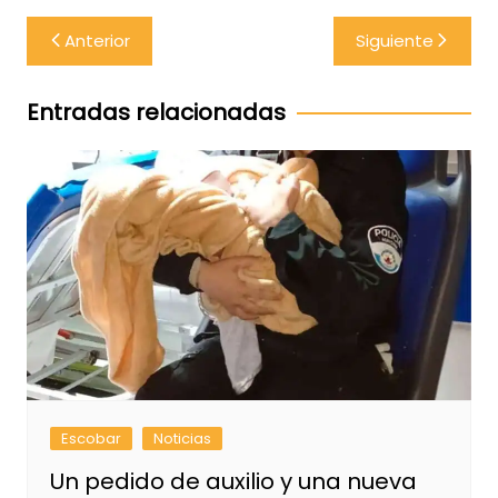
Navegación
Anterior
Siguiente
de
entradas
Entradas relacionadas
Escobar
Noticias
Un pedido de auxilio y una nueva