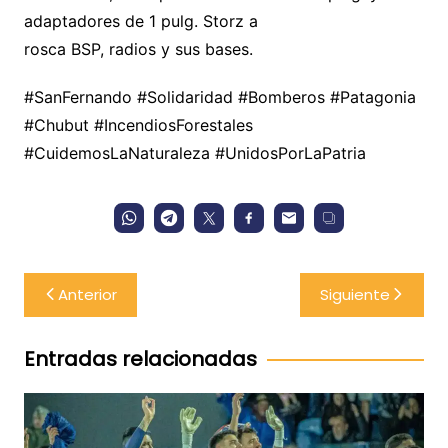
adaptadores de 1 pulg. Storz a
rosca BSP, radios y sus bases.
#SanFernando #Solidaridad #Bomberos #Patagonia
#Chubut #IncendiosForestales
#CuidemosLaNaturaleza #UnidosPorLaPatria
Navegación
Anterior
Siguiente
de
entradas
Entradas relacionadas