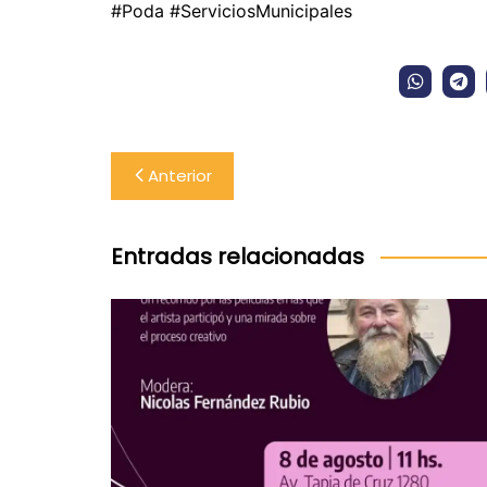
#Poda #ServiciosMunicipales
Navegación
Anterior
de
entradas
Entradas relacionadas