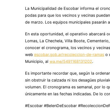
La Municipalidad de Escobar informa el cron
podas para que los vecinos y vecinas puedan d
de marzo. Los equipos municipales pasarán a r
En esta oportunidad, el operativo abarcará o
Lomas, La Chechela, Villa Boote, Cementerio, 
conocer el cronograma, los vecinos y vecinas
web
escobar.gob.ar/recoleccion-de-ramas
o c
Municipio, al
wa.me/5491168131202
.
Es importante recordar que, según la ordena
sin obstruir la calzada ni los desagües pluvi
volumen. El cronograma es semanal, por lo qu
únicamente en las fechas indicadas. De lo con
#Escobar #BelenDeEscobar #RecoleccionDe