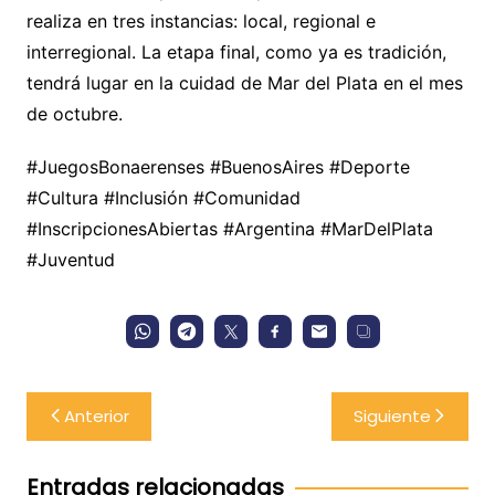
realiza en tres instancias: local, regional e
interregional. La etapa final, como ya es tradición,
tendrá lugar en la cuidad de Mar del Plata en el mes
de octubre.
#JuegosBonaerenses #BuenosAires #Deporte
#Cultura #Inclusión #Comunidad
#InscripcionesAbiertas #Argentina #MarDelPlata
#Juventud
Navegación
Anterior
Siguiente
de
entradas
Entradas relacionadas