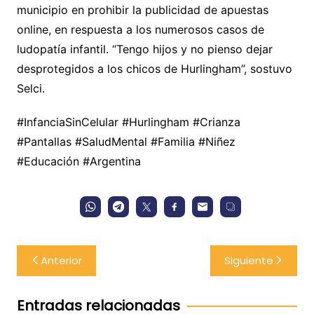
municipio en prohibir la publicidad de apuestas
online, en respuesta a los numerosos casos de
ludopatía infantil. “Tengo hijos y no pienso dejar
desprotegidos a los chicos de Hurlingham”, sostuvo
Selci.
#InfanciaSinCelular #Hurlingham #Crianza
#Pantallas #SaludMental #Familia #Niñez
#Educación #Argentina
Navegación
Anterior
Siguiente
de
entradas
Entradas relacionadas