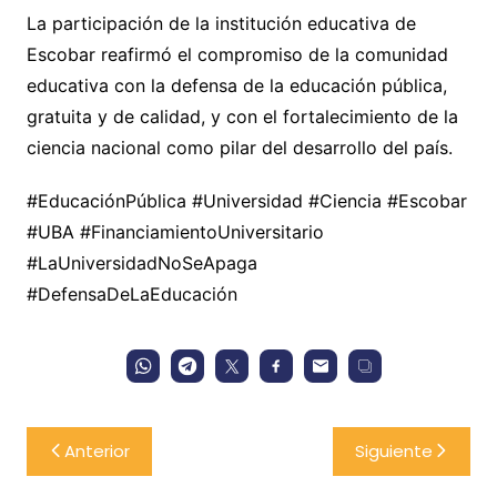
La participación de la institución educativa de
Escobar reafirmó el compromiso de la comunidad
educativa con la defensa de la educación pública,
gratuita y de calidad, y con el fortalecimiento de la
ciencia nacional como pilar del desarrollo del país.
#EducaciónPública #Universidad #Ciencia #Escobar
#UBA #FinanciamientoUniversitario
#LaUniversidadNoSeApaga
#DefensaDeLaEducación
Navegación
Anterior
Siguiente
de