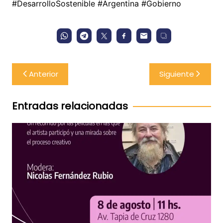
#DesarrolloSostenible #Argentina #Gobierno
Navegación
Anterior
Siguiente
de
entradas
Entradas relacionadas