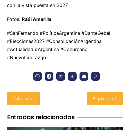
con la vista puesta en 2027.
Fotos:
Raúl Amarilla
#SanFernando #PolíticaArgentina #DanteGebel
#Elecciones2027 #ConsolidaciónArgentina
#Actualidad #Argentina #Conurbano
#NuevoLiderazgo
Navegación
Anterior
Siguiente
de
entradas
Entradas relacionadas