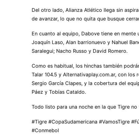
Del otro lado, Alianza Atlético llega sin aspi
de avanzar, lo que no quita que busque cerra
En cuanto al equipo, Dabove tiene en mente 
Joaquín Laso, Alan barrionuevo y Nahuel Baneg
Saralegui; Nacho Russo y David Romero.
Como es habitual, los hinchas también podrán 
Talar 104.5 y Alternativaplay.com.ar, con los
Sergio García Clapes, y la cobertura del equ
Páez y Tobías Cataldo.
Todo listo para una noche en la que Tigre no
#Tigre #CopaSudamericana #VamosTigre #Fú
#Conmebol