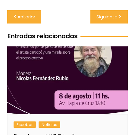
Navegación
Anterior
Siguiente
de
entradas
Entradas relacionadas
Escobar
Noticias