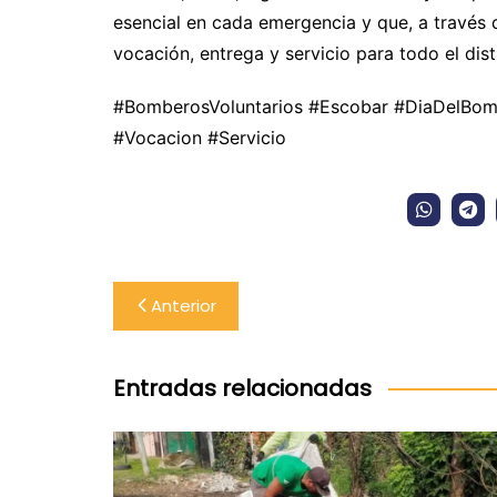
esencial en cada emergencia y que, a través 
vocación, entrega y servicio para todo el distr
#BomberosVoluntarios #Escobar #DiaDelBom
#Vocacion #Servicio
Navegación
Anterior
de
entradas
Entradas relacionadas