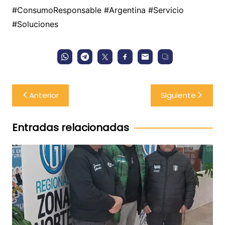
#ConsumoResponsable #Argentina #Servicio
#Soluciones
Navegación
Anterior
Siguiente
de
entradas
Entradas relacionadas