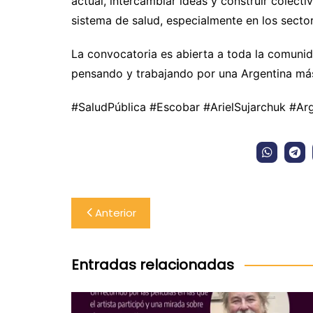
actual, intercambiar ideas y construir colect
sistema de salud, especialmente en los secto
La convocatoria es abierta a toda la comuni
pensando y trabajando por una Argentina más j
#SaludPública #Escobar #ArielSujarchuk #Arg
Navegación
Anterior
de
entradas
Entradas relacionadas