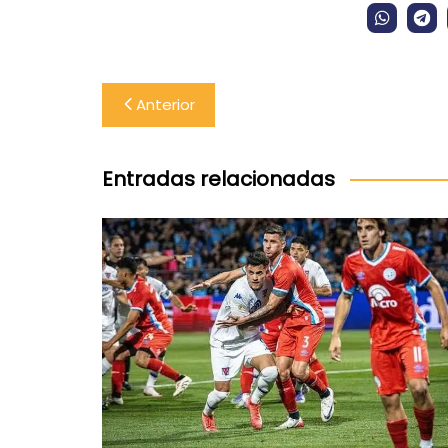
Navegación
Anterior
de
entradas
Entradas relacionadas