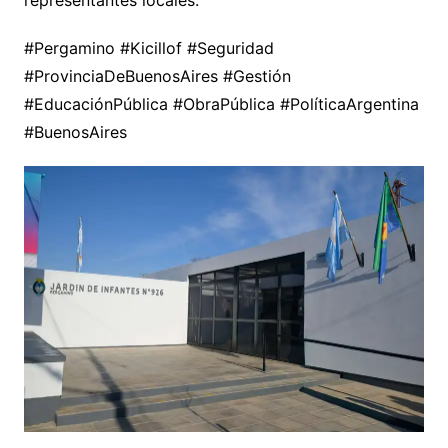
#Pergamino #Kicillof #Seguridad
#ProvinciaDeBuenosAires #Gestión
#EducaciónPública #ObraPública #PolíticaArgentina
#BuenosAires