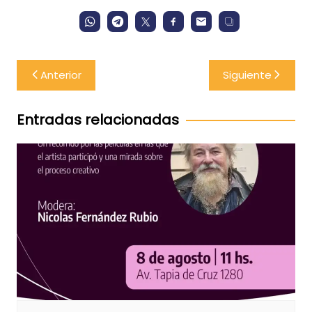
Navegación
Anterior
Siguiente
de
entradas
Entradas relacionadas