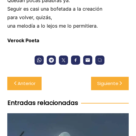
Quedan pocas palabras ya.
Seguir es casi una bofetada a la creación
para volver, quizás,
una melodía a lo lejos me lo permitiera.
Verock Poeta
Navegación
Anterior
Siguiente
de
entradas
Entradas relacionadas