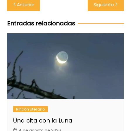
Navegación
Anterior
Siguiente
de
entradas
Entradas relacionadas
Rincón Literario
Una cita con la Luna
4 de agosto de 2026