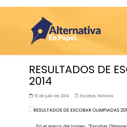
Saltar
RESULTADOS DE E
al
contenido
2014
10 de julio de 2014
Escobar
,
Noticias
En el marco del torneo “Escobar Olimpiad