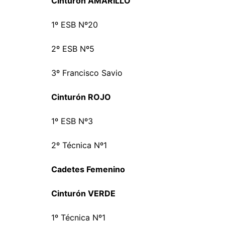
Cinturón AMARILLO
1º ESB Nº20
2º ESB Nº5
3º Francisco Savio
Cinturón ROJO
1º ESB Nº3
2º Técnica Nº1
Cadetes Femenino
Cinturón VERDE
1º Técnica Nº1