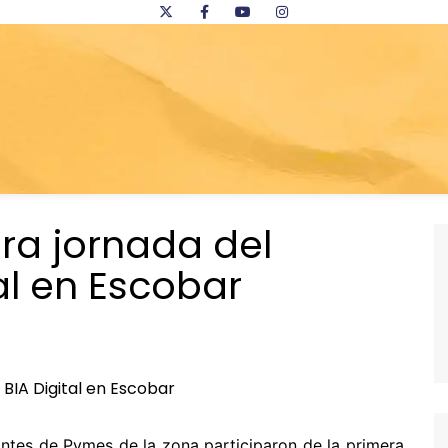
era jornada del
al en Escobar
antes de Pymes de la zona participaron de la primera