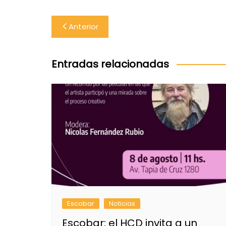
Navegación
Anterior
de
entradas
Entradas relacionadas
Escobar
Noticias
Escobar: el HCD invita a un