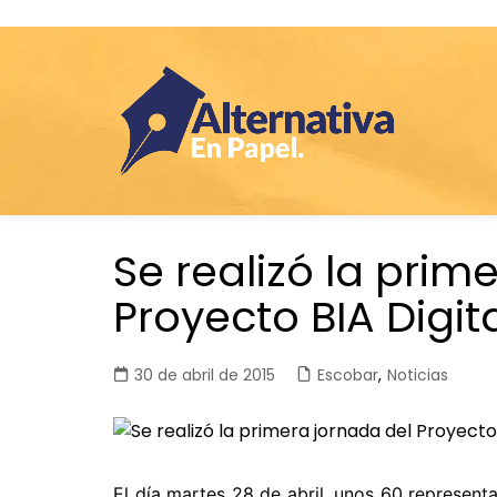
Saltar
Se realizó la prim
al
contenido
Proyecto BIA Digit
30 de abril de 2015
Escobar
,
Noticias
El día martes 28 de abril, unos 60 represent