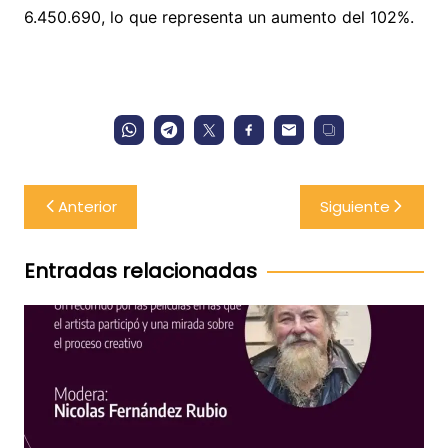
6.450.690, lo que representa un aumento del 102%.
Navegación
Anterior
Siguiente
de
entradas
Entradas relacionadas