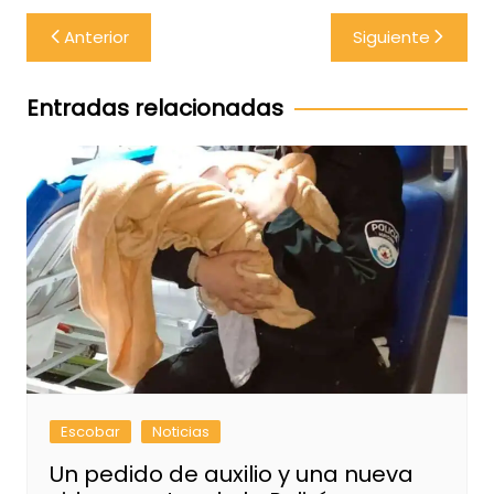
Navegación
Anterior
Siguiente
de
entradas
Entradas relacionadas
Escobar
Noticias
Un pedido de auxilio y una nueva