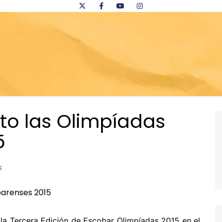
ito las Olimpíadas
5
s
e la Tercera Edición de Escobar Olimpíadas 2015 en el