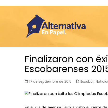
Saltar
Finalizaron con éx
al
contenido
Escobarenses 201
17 de septiembre de 2015
Escobar
,
Noticia
En el día de ayer se llevó a cabo el cierre d