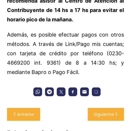
recomienda asistir al Centro de Atención al
Contribuyente de 14 hs a 17 hs para evitar el
horario pico de la mañana.
Además, es posible efectuar pagos con otros
métodos. A través de Link/Pago mis cuentas;
con tarjeta de crédito por teléfono (0230-
4669200 int. 9361) de 8 a 14:30 hs; y
mediante Bapro o Pago Fácil.
Navegación
Anterior
Siguiente
de
entradas