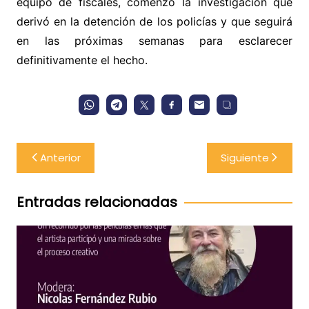
equipo de fiscales, comenzó la investigación que
derivó en la detención de los policías y que seguirá
en las próximas semanas para esclarecer
definitivamente el hecho.
Navegación
Anterior
Siguiente
de
entradas
Entradas relacionadas