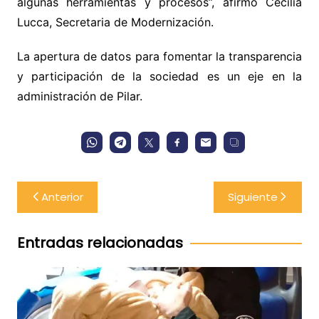
algunas herramientas y procesos”, afirmó Cecilia
Lucca, Secretaria de Modernización.
La apertura de datos para fomentar la transparencia
y participación de la sociedad es un eje en la
administración de Pilar.
Navegación
Anterior
Siguiente
de
entradas
Entradas relacionadas